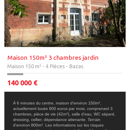
Maison 150m² 3 chambres jardin
Maison 150 m² - 4 Pièces - Bazas
140 000
€
À 6 minutes du centre, maison d'environ 150m²,
actuellement louée 800 euros par mois, comprenant 3
chambres, pièce de vie (42m²), salle d'eau, WC séparé,
dressing, cellier, dépendance attenante. Terrain
d'environ 800m². Les informations sur les risques