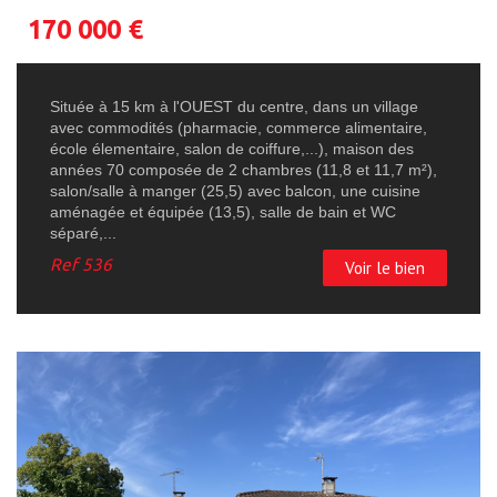
170 000
€
Située à 15 km à l'OUEST du centre, dans un village
avec commodités (pharmacie, commerce alimentaire,
école élementaire, salon de coiffure,...), maison des
années 70 composée de 2 chambres (11,8 et 11,7 m²),
salon/salle à manger (25,5) avec balcon, une cuisine
aménagée et équipée (13,5), salle de bain et WC
séparé,...
Ref
536
Voir le bien