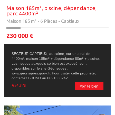
Maison 185m², piscine, dépendance,
parc 4400m²
Maison 185 m² - 6 Pièces - Captieux
230 000
€
SECTEUR CAPTIEUX, au calme, sur un airial de
4400m², maison 185m² + dépendance 80m² + piscine.
Les risques auxquels ce bien est exposé, sont
disponibles sur le site Géorisques :
www.georisques.gouv.fr. Pour visiter cette propriété,
contactez BRUNO au 0621330242.
Ref
540
Voir le bien