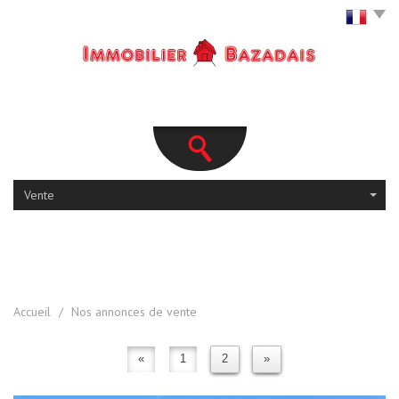
Vente
Accueil
Nos annonces de vente
«
1
2
»